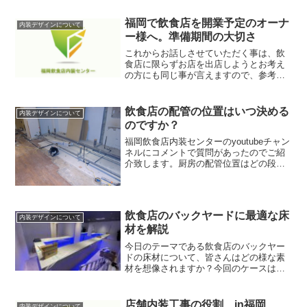
福岡で飲食店を開業予定のオーナ
内装デザインについて
ー様へ。準備期間の大切さ
これからお話しさせていただく事は、飲
食店に限らずお店を出店しようとお考え
の方にも同じ事が言えますので、参考に
されてください。まず、、、、多くの飲
食店のオーナーさんが考える事を書いて
みます。※飲食店に限らずにあなたの業
飲食店の配管の位置はいつ決める
内装デザインについて
種にも当てはめて読んでく...
のですか？
福岡飲食店内装センターのyoutubeチャン
ネルにコメントで質問があったのでご紹
介致します。厨房の配管位置はどの段階
で決定するのか？飲食店内装センターの
youtubeチャンネルの視聴者さんから配管
の位置はその場で決めるのですか？それ
とも設計...
飲食店のバックヤードに最適な床
内装デザインについて
材を解説
今日のテーマである飲食店のバックヤー
ドの床材について、皆さんはどの様な素
材を想像されますか？今回のケースは飲
食店でも、厨房の床が水浸しになるよう
な重飲食店とは違い、カフェやBarなどの
軽飲食に限ってお話いたします。お店の
店舗内装工事の役割 in福岡
内装デザインについて