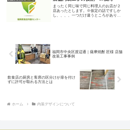
カウンターの中の厨房部分の床材や更衣
まったく同じ味で同じ料理人のお店が２
室や休憩スペースの床材に悩んだら、こ
店あったとします。※仮定の話ですしか
のブログを参考にしてみてください。塩
し、、、、一つだけ違うところがありま
ビ製品の床材には大きく分けて2種類あり
す。それは、、、、
ます。塩ビタイルと塩ビシートつまりタ
イルかシートかどちらかです。同じ塩ビ
製品ですが、タイルとシートではその素
材の性質や向き不向きも違ってくるので
す。塩ビシートは通称長尺シートとクッ
ションフロアに分類されます。飲食店の
厨房やバックヤードの場合はクッション
福岡市中央区渡辺通｜薩摩焼酎 匠様 店舗
フロアだとちょっとよろしくないので私
改装工事事例
はあまり、厨房の床にはクッションフロ
アはおすすめしておりません。理由とし
てはクッションフロアはとても柔らかい
素材ですから、突起物などにより外的衝
撃ですぐに破損してしまうのです。表面
飲食店の厨房と客席の区分けが扉を付け
のプリントもとても薄く、熱に弱いので
ずに許可が取れる方法とは
タバコなど落とした場合すぐに溶けてし
まいますから、コスパはよろしく無いか
なと思います。シートであればクッショ
ンフロアよりも固い長尺シートがおすす
ホーム
内装デザインについて
めです。厨房やバックヤードですから、
あまりデザイン性も求められないでしょ
うから、単色で十分だと思います。固い
素材でシート状ですから、水分を床にこ
ぼした場合も、サッと拭き取りが容易に
可能です。長尺シートのほうが防水性は