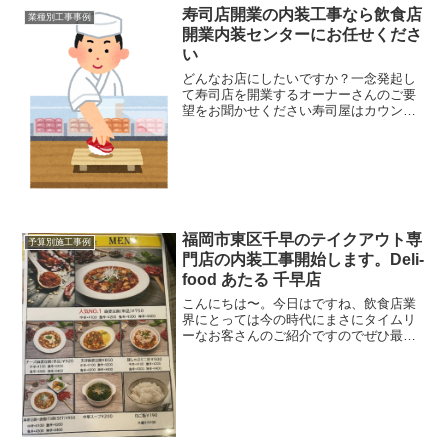
寿司店開業の内装工事なら飲食店
業種別工事事例
開業内装センターにお任せくださ
い
どんなお店にしたいですか？一念発起し
て寿司店を開業するオーナーさんのご要
望をお聞かせください寿司屋はカウンタ
ーが命です私よく言うんですよ。例えば
BAR開業されるオーナーさんに内装工事
のご依頼を請けた時BARはカウンターが
命ですよってですねこ...
福岡市東区千早のテイクアウト専
予算別施工事例
門店の内装工事開始します。Deli-
food あたる 千早店
こんにちは〜。今日はですね、飲食店業
界にとっては今の時代にまさにタイムリ
ーなお客さんのご紹介ですのでぜひ最後
まで読み進めてくださいね。居酒屋から
テイクアウト専門店へ変身今回ご紹介す
るお店は、福岡市東区千早で１０年以上
居酒屋さんを経営している...