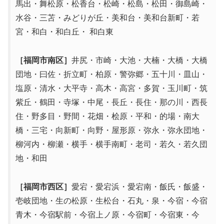
馬出・舞松原・松香台・松崎・松島・松田・御島崎・
水谷・三苫・みどりが丘・美和台・美和台新町・若
宮・和白・和白丘・ 和白東
［福岡市南区］
井尻・市崎・大池・大楠・大橋・大橋
団地・曰佐・折立町・柏原・警弥郷・五十川・皿山・
塩原・清水・大平寺・高木・高宮・多賀・玉川町・筑
紫丘・鶴田・寺塚・中尾・長丘・長住・那の川・西長
住・野多目・野間・花畑・桧原・平和・的場・南大
橋・三宅・向新町・向野・屋形原・弥永・弥永団地・
柳河内・柳瀬・横手・横手南町・老司・若久・若久団
地・和田
［福岡市西区］
愛宕・愛宕浜・愛宕南・飯氏・飯盛・
壱岐団地・生の松原・生松台・石丸・泉・今宿・今宿
青木・今宿駅前・今宿上ノ原・今宿町・今宿東・今