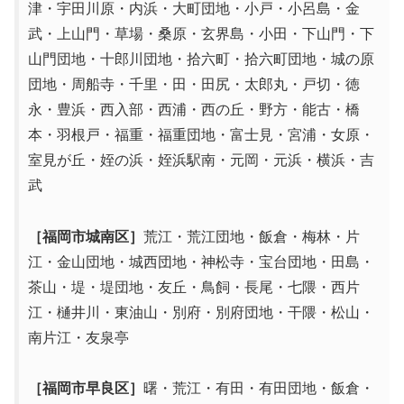
津・宇田川原・内浜・大町団地・小戸・小呂島・金
武・上山門・草場・桑原・玄界島・小田・下山門・下
山門団地・十郎川団地・拾六町・拾六町団地・城の原
団地・周船寺・千里・田・田尻・太郎丸・戸切・徳
永・豊浜・西入部・西浦・西の丘・野方・能古・橋
本・羽根戸・福重・福重団地・富士見・宮浦・女原・
室見が丘・姪の浜・姪浜駅南・元岡・元浜・横浜・吉
武
［福岡市城南区］
荒江・荒江団地・飯倉・梅林・片
江・金山団地・城西団地・神松寺・宝台団地・田島・
茶山・堤・堤団地・友丘・鳥飼・長尾・七隈・西片
江・樋井川・東油山・別府・別府団地・干隈・松山・
南片江・友泉亭
［福岡市早良区］
曙・荒江・有田・有田団地・飯倉・