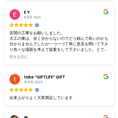
とうございました。
E Y
9 9月 2021
玄関の工事をお願いしました。
大工の事は、全く分からないのでどう頼んで良いのかも
分かりませんでしたが一つ一つ丁寧に意見を聞いて下さ
り色々な場面を考えて提案をして下さいました。とても
分かりやすい説明でこちら側に色々合わせていただき大
続きを読む
変助かりました。相談する前は、とても不安定でしたが
玄関が仕上がって安心しました。今後も何かありました
らお願いしたいと思います。この度は、大変ありがとう
take “GIFTLIFE” GIFT
ございました。
15 9月 2023
出来上がりよく大変満足しています