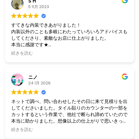
S H
5 11月 2023
すてきな内装できあがりました！
内装以外のことも多岐にわたっていろいろアドバイスも
してくださり、素敵なお店に仕上がりました。
本当に感謝です★
これからも引き続きよろしくお願いします。
続きを読む
ニノ
24 1月 2026
ネットで調べ、問い合わせしたその日に来て見積りを出
してくださいました。タイル貼りのカウンターの一部を
カットするという作業で、他社で断られ諦めていたので
本当に助かりました。想像以上の仕上がりで思いきって
電話をして良かったと思いました。大きなリフォームで
続きを読む
はなく、厄介な作業でしたが快く受けてくださりありが