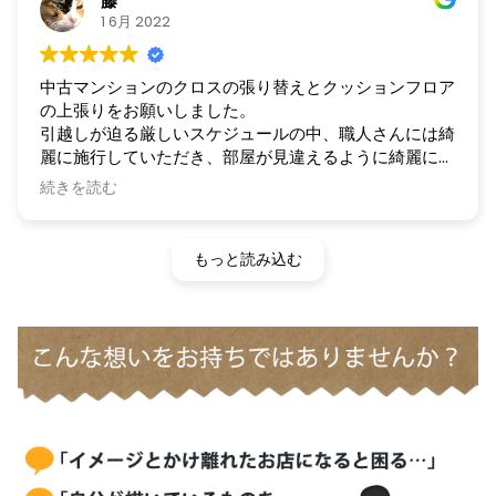
藤
1 6月 2022
中古マンションのクロスの張り替えとクッションフロア
の上張りをお願いしました。
引越しが迫る厳しいスケジュールの中、職人さんには綺
麗に施行していただき、部屋が見違えるように綺麗にな
りました。
続きを読む
お陰様で清々しい気持ちで入居することができました。
施行中こちらの勘違いでご迷惑をお掛けしましたが、早
急にご対応くださり、本当に助かりました。機会があり
もっと読み込む
ましたらまた是非お願いしたいです。