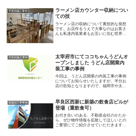
ラーメン店カウンター収納につい
予算別施工事例
ての技
ラーメン店の収納について裏技的な発想
です。お店作るうえで大事なのはお客さ
んも私達内装業者もお互いに住む世界の
固定概念に縛られないことが重要です。
ラーメン店カウンター収納今回の事例
は、北九州市小倉北区にてラーメン店開
業の内装工事を担当させて頂...
太宰府市にてココちゃんうどんオ
予算別施工事例
ープンしました うどん店開業内
装工事の事例
今回は、うどん店開業の内装工事の事例
についてお知らせいたしますが、半分お
店の告知となりますので、福岡市や太宰
府市近辺にお住まいの方で「うどん大好
き」って言う方はブログを読み終わった
らぜひご紹介するお店に言ってみてくだ
早良区西新に新築の飲食店ビルが
業種別工事事例
さい。ココちゃんうどんの...
登場（重飲食可）
お付き合いのある、不動産会社のかたか
ら、ぜひ物件情報を拡散してほしいとの
ご要望にてご紹介させていただきます。
【物件名】・・・たぐせん西新ビル ※新
築【場所】・・・早良区西新4-4-8【交