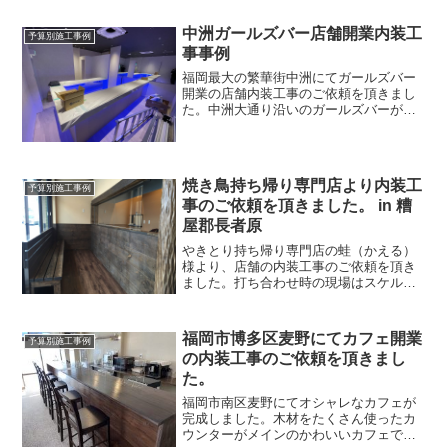
通】・・・福岡市営地下鉄 西新駅 徒歩２
分【竣工】・・...
中洲ガールズバー店舗開業内装工
予算別施工事例
事事例
福岡最大の繁華街中洲にてガールズバー
開業の店舗内装工事のご依頼を頂きまし
た。中洲大通り沿いのガールズバーがオ
ープンします場所は丸源43ビルの1階中洲
大通り沿いの一等地です。前に入居して
いたお店は、中洲でも超有名店のお花屋
ABCフラワーさんが...
焼き鳥持ち帰り専門店より内装工
予算別施工事例
事のご依頼を頂きました。 in 糟
屋郡長者原
やきとり持ち帰り専門店の蛙（かえる）
様より、店舗の内装工事のご依頼を頂き
ました。打ち合わせ時の現場はスケルト
ン状態。スケルトンと言ってもコンクリ
ートむき出しの完全タイプでは無くある
程度の設備は整っており、トイレも和式
福岡市博多区麦野にてカフェ開業
予算別施工事例
ですが完備。タイトルにも...
の内装工事のご依頼を頂きまし
た。
福岡市南区麦野にてオシャレなカフェが
完成しました。木材をたくさん使ったカ
ウンターがメインのかわいいカフェで