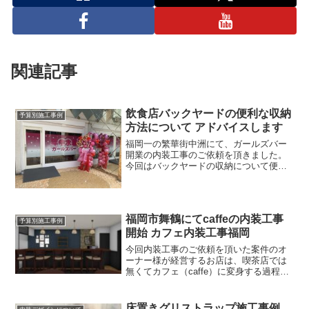
関連記事
飲食店バックヤードの便利な収納
予算別施工事例
方法について アドバイスします
福岡一の繁華街中洲にて、ガールズバー
開業の内装工事のご依頼を頂きました。
今回はバックヤードの収納について便利
なグッズを紹介致します。もっと収納の
事を計画しておくべきだった飲食店を開
業すると分かると思いますが備品の量が
半端ないですよね。お客さ...
福岡市舞鶴にてcaffeの内装工事
予算別施工事例
開始 カフェ内装工事福岡
今回内装工事のご依頼を頂いた案件のオ
ーナー様が経営するお店は、喫茶店では
無くてカフェ（caffe）に変身する過程を
ご紹介してまいります。これから福岡で
カフェや喫茶店の開業を目指している方
は是非参考にしてください。この居抜き
床置きグリストラップ施工事例