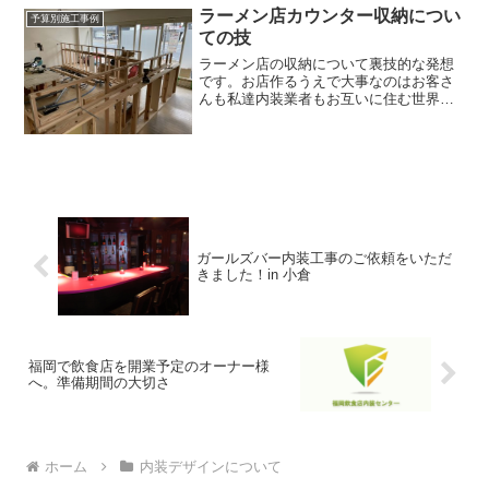
は厨房設備やカウンターがそのまま残っ
かどうかは別の話なんですよね。今回の
ラーメン店カウンター収納につい
予算別施工事例
ているため、初期費用を抑...
プランの中で、私の考えも少し取り上げ
ての技
て頂き、壁は塗装仕上げをメインとして
おります。僕は壁や天井を塗装で仕上げ
ラーメン店の収納について裏技的な発想
た雰囲気がとても好きなんですよ。塗装
です。お店作るうえで大事なのはお客さ
で仕上げた壁ってなんとも言えない無機
んも私達内装業者もお互いに住む世界の
質な感じというか、塗装仕上げは塩化ビ
固定概念に縛られないことが重要です。
ニル製の壁紙では絶対に出せない雰囲気
ラーメン店カウンター収納今回の事例
がありますし、スタバの壁も塗装で仕上
は、北九州市小倉北区にてラーメン店開
げている店舗が多くてあの雰囲気が好き
業の内装工事を担当させて頂...
ですしあれがカフェの雰囲気なんだろう
なって思っています。なのですてきなカ
フェの内装にするために、壁紙で仕上げ
るよりは、塗装だと少し値は張りますが
オーナーさんに快諾頂きまして、塗装仕
ガールズバー内装工事のご依頼をいただ
上げを導入していただきました。
きました！in 小倉
福岡で飲食店を開業予定のオーナー様
へ。準備期間の大切さ
ホーム
内装デザインについて