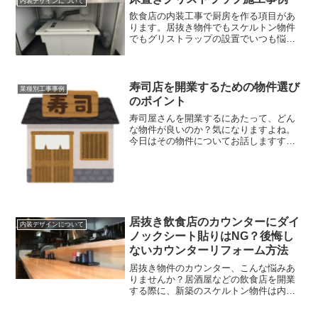
内装デザインについて
物件以前は女性ひとりで30年以上営業し
飲食店の内装工事で厨房を作る項目があ
ていた喫茶店だったそうです。周辺には
ります。居抜き物件でもスケルトン物件
オフィスビルやマンションもあって、モ
でもグリストラップの設置でいつも悩ま
ーニングやランチも提供する喫茶店でコ
されるんですよね。グリストラップをど
アなファンがたくさん地元に根づいた喫
こに置くのか・・・・グリストラップを
茶店だったと不動産の方が教えてくれま
設置するために床を掘ったり、床上げを
した。ってことはすでに需要はあるって
したりすると相当な費用と...
寿司店を開業するための物件選び
ことですよね。おそらく、そういった理
業種別工事事例
由もオーナーさんがココにcafeを開業し
のポイント
ようと思った決め手だったのかもしれま
寿司屋さんを開業するにあたって、どん
せん。店を開業する前から、ある程度の
な物件が良いのか？気になりますよね。
見込み客が読めるって言うのは、居抜き
今日はその物件についてお話しますすし
物件のメリットの一つと言えますよね。
屋開業に適した物件とは今日のブログ記
新しいオーナーさんに取っては追い風情
事は前回からの続きのお話になりますの
報です。とはいえ前のお店は前のお店で
でまだ前回の記事を読まれていない方は
一緒のお店では無いってことは当然です
先にそちらから御覧くださ...
から、そのままお客さんがついてくれる
保証は有りません。しかも居抜き前の雰
囲気と同じような喫茶店では無く、今回
居抜き飲食店のカウンターにダイ
作るのはおしゃれなcaffeですので、店内
内装デザインについて
の内装もオーナーの以降でガラッと変更
ノックシート貼りはNG？後悔し
するプランになりますから顧客ターゲッ
ないカウンターリフォーム方法
トもかなり変わってくることも想定しま
居抜き物件のカウンター、こんな悩みあ
す。同じような業態でも、ランチやモー
りませんか？居酒屋などの飲食店を開業
ニングを出すのか出さないのか・出すメ
する際に、新築のスケルトン物件は内装
ニューによっても周辺に人はいるかも知
費用も家賃も高そうなので先ずは居抜き
れませんが、その顧客層の人達がそのま
物件から探しますよね。居抜きの物件で
ま新しいお店の客として根付いてくれる